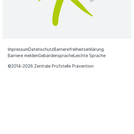
Impressum
Datenschutz
Barrierefreiheitserklärung
Barriere melden
Gebärdensprache
Leichte Sprache
©2014–2026 Zentrale Prüfstelle Prävention
N
a
c
h
o
b
e