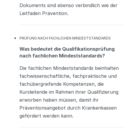
Dokuments sind ebenso verbindlich wie der
Leitfaden Prävention.
K
PRÜFUNG NACH FACHLICHEN MINDESTSTANDARDS
A
Was bedeutet die Qualifikationsprüfung
T
E
nach fachlichen Mindeststandards?
G
O
Die fachlichen Mindeststandards beinhalten
R
I
fachwissenschaftliche, fachpraktische und
E
fachübergreifende Kompetenzen, die
N
Kursleitende im Rahmen ihrer Qualifizierung
erworben haben müssen, damit ihr
Präventionsangebot durch Krankenkassen
gefördert werden kann.