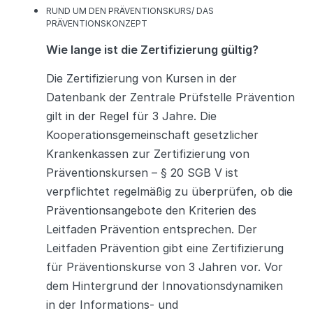
K
RUND UM DEN PRÄVENTIONSKURS/ DAS
A
PRÄVENTIONSKONZEPT
T
Wie lange ist die Zertifizierung gültig?
E
G
O
Die Zertifizierung von Kursen in der
R
Datenbank der Zentrale Prüfstelle Prävention
I
E
gilt in der Regel für 3 Jahre. Die
N
Kooperationsgemeinschaft gesetzlicher
Krankenkassen zur Zertifizierung von
Präventionskursen – § 20 SGB V ist
verpflichtet regelmäßig zu überprüfen, ob die
Präventionsangebote den Kriterien des
Leitfaden Prävention entsprechen. Der
Leitfaden Prävention gibt eine Zertifizierung
für Präventionskurse von 3 Jahren vor. Vor
dem Hintergrund der Innovationsdynamiken
in der Informations- und