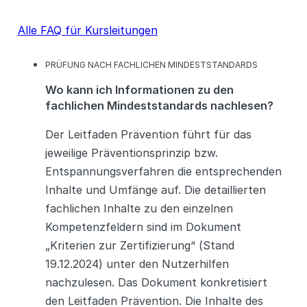
Alle FAQ für Kursleitungen
K
PRÜFUNG NACH FACHLICHEN MINDESTSTANDARDS
A
Wo kann ich Informationen zu den
T
E
fachlichen Mindeststandards nachlesen?
G
O
Der Leitfaden Prävention führt für das
R
I
jeweilige Präventionsprinzip bzw.
E
Entspannungsverfahren die entsprechenden
N
Inhalte und Umfänge auf. Die detaillierten
fachlichen Inhalte zu den einzelnen
Kompetenzfeldern sind im Dokument
„Kriterien zur Zertifizierung“ (Stand
19.12.2024) unter den Nutzerhilfen
nachzulesen. Das Dokument konkretisiert
den Leitfaden Prävention. Die Inhalte des