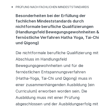
K
PRÜFUNG NACH FACHLICHEN MINDESTSTANDARDS
A
Besonderheiten bei der Erfüllung der
T
E
fachlichen Mindeststandards durch
G
nichtformale berufliche Qualifizierungen
O
(Handlungsfeld Bewegungsgewohnheiten &
R
I
fernöstliche Verfahren Hatha Yoga, Tai-Chi
E
und Qigong)
N
Die nichtformale berufliche Qualifizierung mit
Abschluss im Handlungsfeld
Bewegungsgewohnheiten und für die
fernöstlichen Entspannungsverfahren
(Hatha-Yoga, Tai-Chi und Qigong) muss in
einer zusammenhängenden Ausbildung (ein
Curriculum) erworben worden sein. Die
Ausbildung muss mit einer Prüfung
abgeschlossen und der Ausbildungserfolg mit