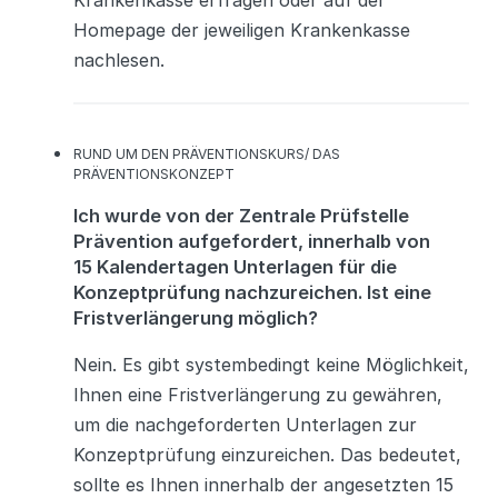
Krankenkasse erfragen oder auf der
Homepage der jeweiligen Krankenkasse
nachlesen.
K
RUND UM DEN PRÄVENTIONSKURS/ DAS
A
PRÄVENTIONSKONZEPT
T
Ich wurde von der Zentrale Prüfstelle
E
G
Prävention aufgefordert, innerhalb von
O
15 Kalendertagen Unterlagen für die
R
Konzeptprüfung nachzureichen. Ist eine
I
E
Fristverlängerung möglich?
N
Nein. Es gibt systembedingt keine Möglichkeit,
Ihnen eine Fristverlängerung zu gewähren,
um die nachgeforderten Unterlagen zur
Konzeptprüfung einzureichen. Das bedeutet,
sollte es Ihnen innerhalb der angesetzten 15