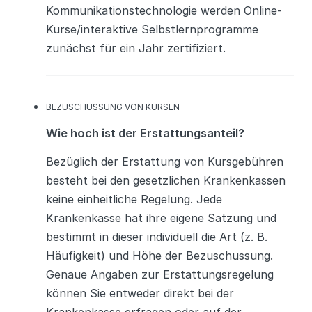
Kommunikationstechnologie werden Online-
Kurse/interaktive Selbstlernprogramme
zunächst für ein Jahr zertifiziert.
K
BEZUSCHUSSUNG VON KURSEN
A
Wie hoch ist der Erstattungsanteil?
T
E
G
Bezüglich der Erstattung von Kursgebühren
O
besteht bei den gesetzlichen Krankenkassen
R
I
keine einheitliche Regelung. Jede
E
Krankenkasse hat ihre eigene Satzung und
N
bestimmt in dieser individuell die Art (z. B.
Häufigkeit) und Höhe der Bezuschussung.
Genaue Angaben zur Erstattungsregelung
können Sie entweder direkt bei der