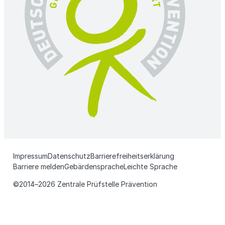
Impressum
Datenschutz
Barrierefreiheitserklärung
Barriere melden
Gebärdensprache
Leichte Sprache
©2014–2026 Zentrale Prüfstelle Prävention
N